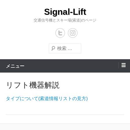
コ
Signal-Lift
ン
テ
交通信号機とスキー場(索道)のページ
ン
ツ
へ
検
ス
索
キ
メニュー
ッ
プ
リフト機器解説
タイプについて(索道情報リストの見方)