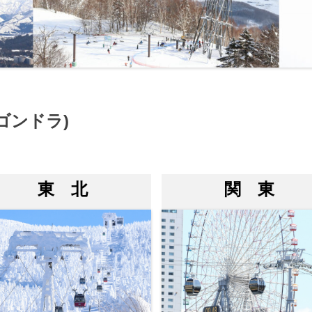
ゴンドラ)
東 北
関 東