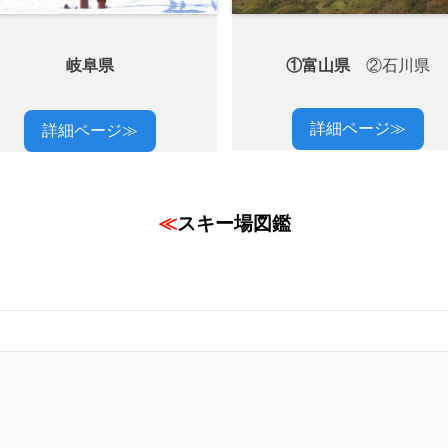
岐阜県
①富山県
②石川県
詳細ページ≫
詳細ページ≫
≪
スキー場図鑑