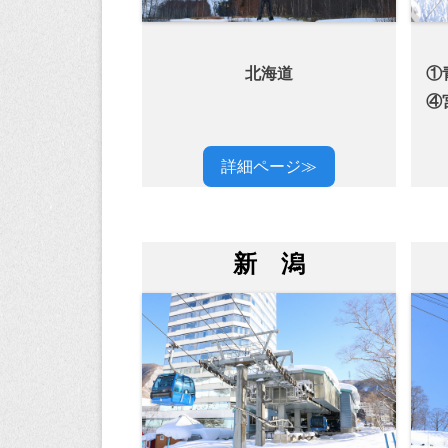
北海道
①
北海道
④
詳細ページ≫
新 潟