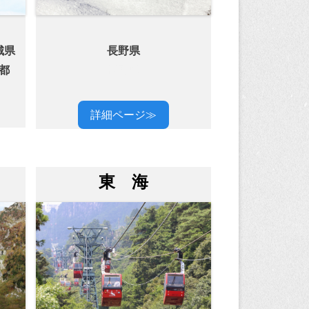
城県
長野県
京都
長野県
詳細ページ≫
東 海