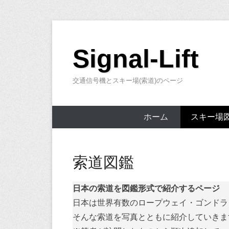
コ
ン
Signal-Lift
テ
ン
交通信号機とスキー場(索道)のページ
ツ
へ
ス
ホーム
スキー場
キ
ッ
プ
索道図鑑
日本の索道を図鑑形式で紹介するページ
日本は世界有数のロープウェイ・ゴンドラ
そんな索道を写真とともに紹介していきま