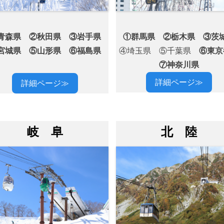
青森県 ②秋田県 ③岩手県
①群馬県 ②栃木県 ③茨
宮城県 ⑤山形県 ⑥福島県
④埼玉県 ⑤千葉県
⑥東
⑦神奈川県
詳細ページ≫
詳細ページ≫
岐 阜
北 陸