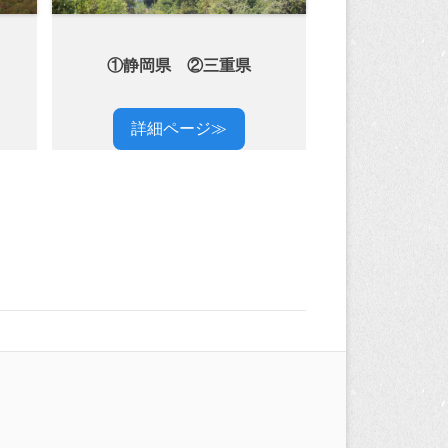
①静岡県 ②三重県
詳細ページ≫