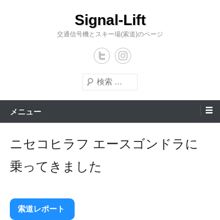
コ
Signal-Lift
ン
テ
交通信号機とスキー場(索道)のページ
ン
ツ
へ
検
ス
索
キ
メニュー
ッ
プ
ニセコヒラフ エースゴンドラに
乗ってきました
索道レポート