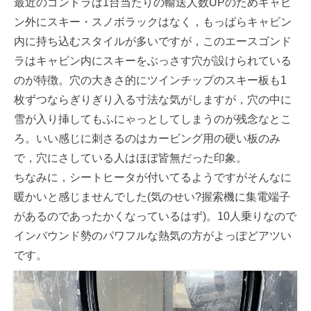
最近のゴンドラは1台当たりの輸送人数UPのためキャビ
ン外にスキー・スノボラックはなく，もっぱらキャビン
内に持ち込むスタイルが多いですが，このエースゴンド
ラはキャビン内にスキーをぶっさす穴が設けられている
のが特徴。穴の大きさ的にツインチップのスキー板も1
枚ずつならぎりぎり入る寸法な気がしますが，穴の中に
雪が入り挿してもふにゃっとしてしまうのが残念なとこ
ろ。いい感じに刺さるのはカービング用の硬い板のみ
で，穴にさしている人はほぼ皆無だった印象。
ちなみに，シートヒータが付いてるようですがそんなに
暖かいと感じませんでした(気のせい?握索機に集電端子
があるのであったかくなっているはず)。10人乗りなので
インバウンド勢のパワフルな熱気の方がよっぽどアツい
です。