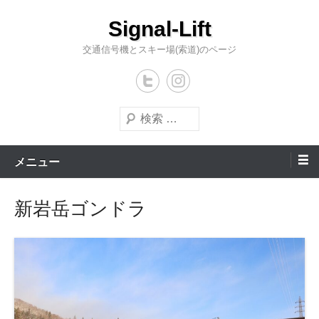
コ
Signal-Lift
ン
テ
交通信号機とスキー場(索道)のページ
ン
ツ
へ
検
ス
索
キ
メニュー
ッ
プ
新岩岳ゴンドラ