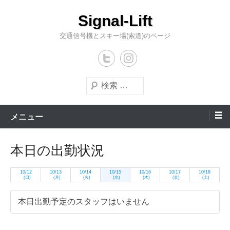
コ
Signal-Lift
ン
テ
交通信号機とスキー場(索道)のページ
ン
ツ
へ
検
ス
索
キ
メニュー
ッ
プ
本日の出勤状況
10/12
10/13
10/14
10/15
10/16
10/17
10/18
(日)
(月)
(火)
(水)
(木)
(金)
(土)
本日出勤予定のスタッフはいません