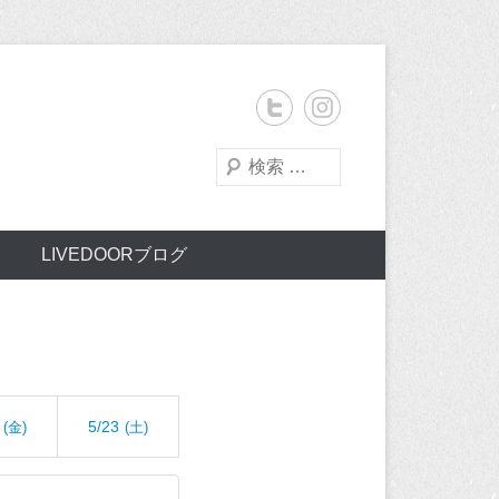
検
索
LIVEDOORブログ
5/23
(金)
(土)