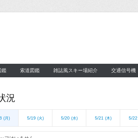
図鑑
索道図鑑
雑誌風スキー場紹介
交通信号機
状況
8
5/19
5/20
5/21
5/22
(月)
(火)
(水)
(木)