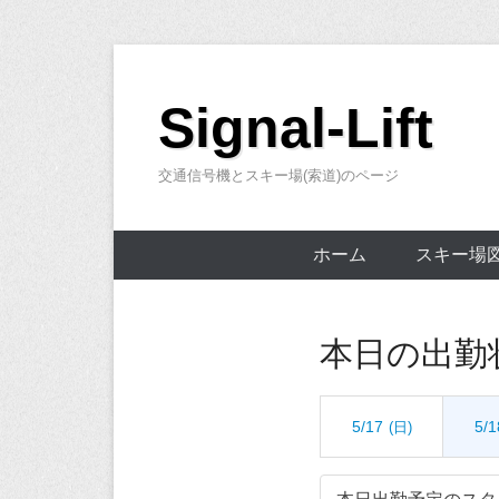
コ
ン
Signal-Lift
テ
ン
交通信号機とスキー場(索道)のページ
ツ
へ
ス
ホーム
スキー場
キ
ッ
プ
本日の出勤
5/17
5/1
(日)