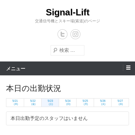
コ
Signal-Lift
ン
テ
交通信号機とスキー場(索道)のページ
ン
ツ
へ
検
ス
索
キ
メニュー
ッ
プ
本日の出勤状況
5/21
5/22
5/23
5/24
5/25
5/26
5/27
(木)
(金)
(土)
(日)
(月)
(火)
(水)
本日出勤予定のスタッフはいません