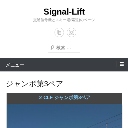
コ
Signal-Lift
ン
テ
交通信号機とスキー場(索道)のページ
ン
ツ
へ
検
ス
索
キ
メニュー
ッ
プ
ジャンボ第3ペア
2-CLF ジャンボ第3ペア