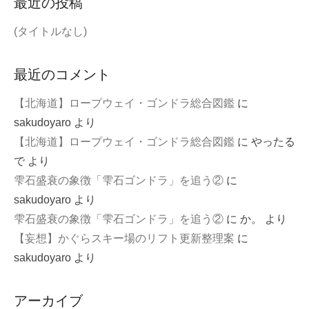
最近の投稿
(タイトルなし)
最近のコメント
【北海道】ロープウェイ・ゴンドラ総合図鑑
に
sakudoyaro
より
【北海道】ロープウェイ・ゴンドラ総合図鑑
に
やったる
で
より
雫石盛衰の象徴「雫石ゴンドラ」を追う②
に
sakudoyaro
より
雫石盛衰の象徴「雫石ゴンドラ」を追う②
に
か。
より
【妄想】かぐらスキー場のリフト更新整理案
に
sakudoyaro
より
アーカイブ