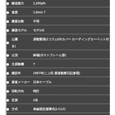
輸送能力 1,200p/h
速度 1.8m/s ?
搬器台数 不明
搬器モデル モデルE
山麓 原動緊張(2コラムDXカバー ローディングカーペット付
き)
山頂 終端(ポストフレーム形)
主原動機 ?
建設年 1997年(こぶ氏 索道観察日記参照)
索道メーカー 日本ケーブル
回転方向 時計
定員 2名
方式 単線固定循環式(2-CLF)