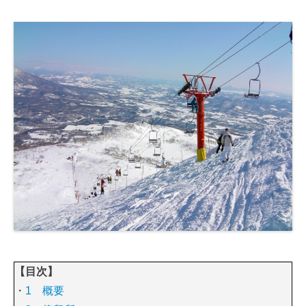
【目次】
・
1 概要