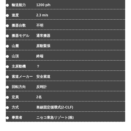
輸送能力 1200 p/h
速度 2.3 m/s
搬器台数 不明
搬器モデル 通常搬器
山麓 原動緊張
山頂 終端
主原動機 ？
索道メーカー 安全索道
回転方向 反時計
定員 2名
方式 単線固定循環式(2-CLF)
事業者 ニセコ東急リゾート(株)