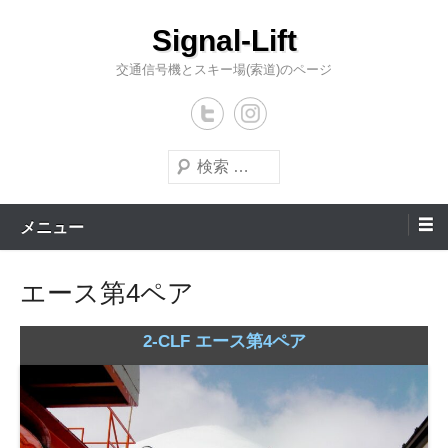
コ
Signal-Lift
ン
テ
交通信号機とスキー場(索道)のページ
ン
ツ
へ
検
ス
索
キ
メニュー
ッ
プ
エース第4ペア
2-CLF エース第4ペア